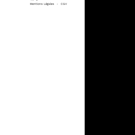
Mentions Légales
-
CGV