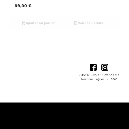
69,00
€
Ajouter au panier
Voir les détails
Copyright 2025 - YOU ARE ME
Mentions Légales
-
CGV